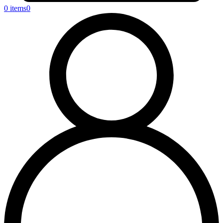
0 items
0