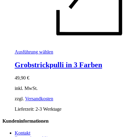
Dieses
Ausführung wählen
Produkt
weist
Grobstrickpulli in 3 Farben
mehrere
Varianten
49,90
€
auf.
Die
inkl. MwSt.
Optionen
können
zzgl.
Versandkosten
auf
der
Lieferzeit:
2-3 Werktage
Produktseite
gewählt
Kundeninformationen
werden
Kontakt