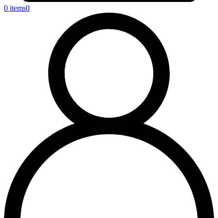
0 items
0