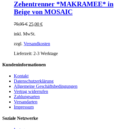
weist
Zehentrenner *MAKRAMEE* in
mehrere
Beige von MOSAIC
Varianten
auf.
Die
Ursprünglicher
Aktueller
79,95
€
25,00
€
Optionen
Preis
Preis
können
inkl. MwSt.
war:
ist:
auf
79,95 €
25,00 €.
der
zzgl.
Versandkosten
Produktseite
Lieferzeit:
2-3 Werktage
gewählt
werden
Kundeninformationen
Kontakt
Datenschutzerklärung
Allgemeine Geschäftsbedingungen
Vertrag widerrufen
Zahlungsarten
Versandarten
Impressum
Soziale Netzwerke