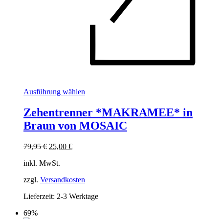
Dieses
Ausführung wählen
Produkt
weist
Zehentrenner *MAKRAMEE* in
mehrere
Braun von MOSAIC
Varianten
auf.
Die
Ursprünglicher
Aktueller
79,95
€
25,00
€
Optionen
Preis
Preis
können
inkl. MwSt.
war:
ist:
auf
79,95 €
25,00 €.
der
zzgl.
Versandkosten
Produktseite
Lieferzeit:
2-3 Werktage
gewählt
werden
69%