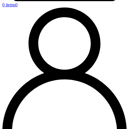
0 items
0